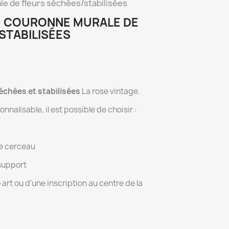
le de fleurs séchées/stabilisées
 - COURONNE MURALE DE
STABILISÉES
échées et stabilisées
La rose vintage.
nnalisable, il est possible de choisir :
re cerceau
 support
ne-art ou d'une inscription au centre de la