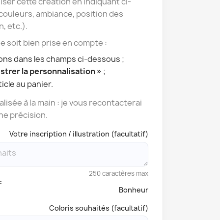
ser cette création en indiquant ci-
couleurs, ambiance, position des
n, etc.).
 soit bien prise en compte :
ions dans les champs ci-dessous ;
strer la personnalisation »
;
icle au panier.
lisée à la main : je vous recontacterai
ne précision.
Votre inscription / illustration (facultatif)
250 caractères max
:
Bonheur
Coloris souhaités (facultatif)