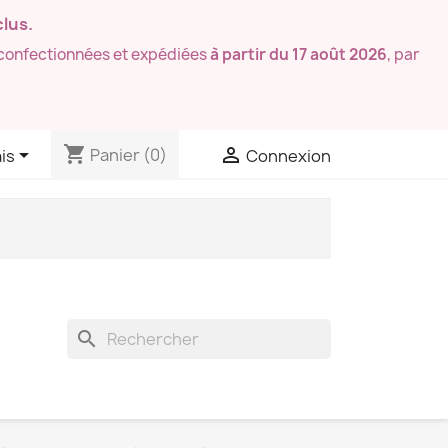
lus.
confectionnées et expédiées
à partir du 17 août 2026
, par
shopping_cart


Panier
(0)
is
Connexion
search