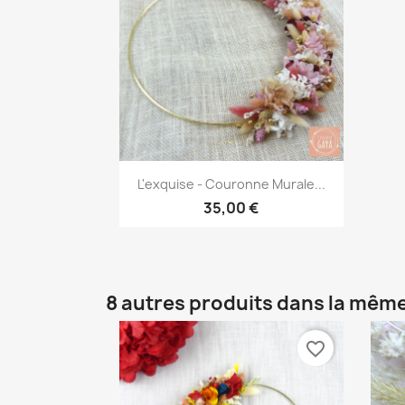
Aperçu rapide

L'exquise - Couronne Murale...
35,00 €
8 autres produits dans la même
favorite_border