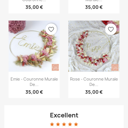
35,00 €
35,00 €
favorite_border
favorite_border
Aperçu rapide
Aperçu rapide


Emie - Couronne Murale
Rose - Couronne Murale
De...
De...
35,00 €
35,00 €
Excellent
star
star
star
star
star