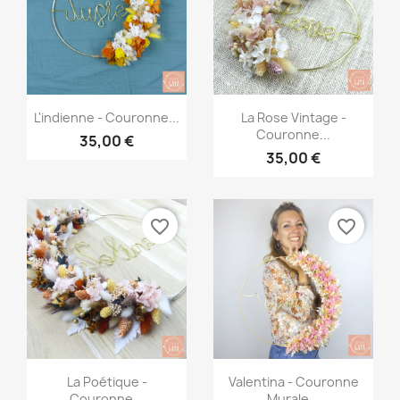
Aperçu rapide
Aperçu rapide


L'indienne - Couronne...
La Rose Vintage -
Couronne...
35,00 €
35,00 €
favorite_border
favorite_border
Aperçu rapide
Aperçu rapide


La Poétique -
Valentina - Couronne
Couronne...
Murale...