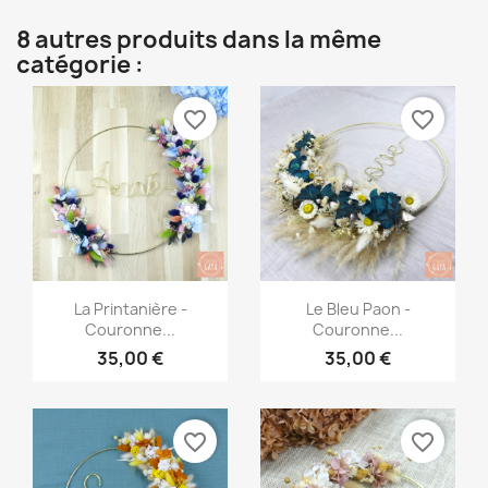
8 autres produits dans la même
catégorie :
favorite_border
favorite_border
Aperçu rapide
Aperçu rapide


La Printanière -
Le Bleu Paon -
Couronne...
Couronne...
35,00 €
35,00 €
favorite_border
favorite_border