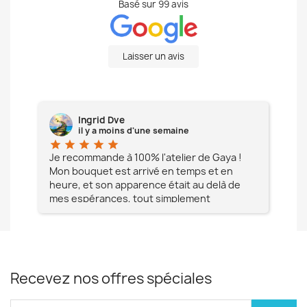
Basé sur
99
avis
Laisser un avis
Ingrid Dve
il y a moins d'une semaine
star
star
star
star
star
star
e à
Je recommande à 100% l'atelier de Gaya !
L'é
Mon bouquet est arrivé en temps et en
pa
heure, et son apparence était au delà de
fia
mes espérances, tout simplement
te
magnifique !! Un grand Merci à vous pour
votre professionnalisme !! N'hésitez pas
Mesdames à lui faire confiance !!!
Recevez nos offres spéciales