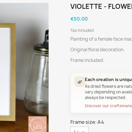
VIOLETTE - FLOWE
€50.00
Tax included
Painting of a female face mad
Original floral decoration.
Frame included.
Each creation is uniq
🌿
As dried flowers are nat
vary depending on availab
always be respected.
Discover our craftsman
Frame size: A4