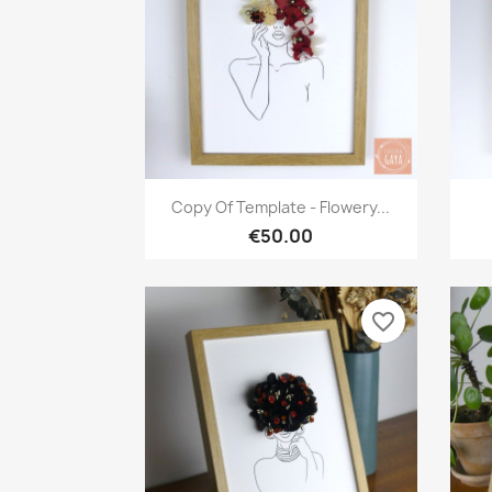
Quick view

Copy Of Template - Flowery...
€50.00
favorite_border