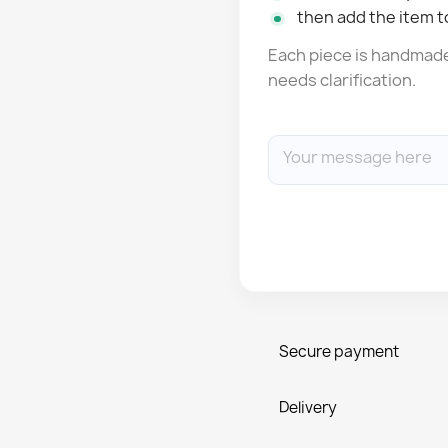
then add the item t
Each piece is handmade: 
needs clarification.
Secure payment
Delivery