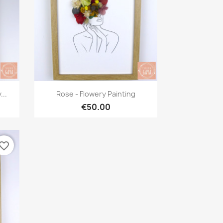
Quick view

...
Rose - Flowery Painting
€50.00
vorite_border