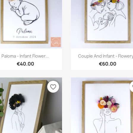
Quick view
Quick view


Paloma - Infant Flower...
Couple And Infant - Flowery
€40.00
€60.00
favorite_border
fa