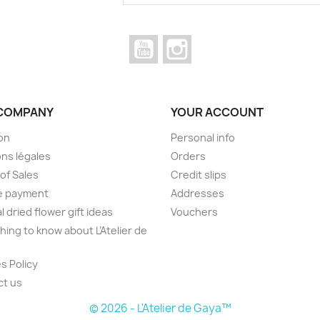
faire confiance !!!
YouTube
Instagram
COMPANY
YOUR ACCOUNT
son
Personal info
ns légales
Orders
of Sales
Credit slips
e payment
Addresses
l dried flower gift ideas
Vouchers
hing to know about L’Atelier de
s Policy
ct us
© 2026 - L'Atelier de Gaya™