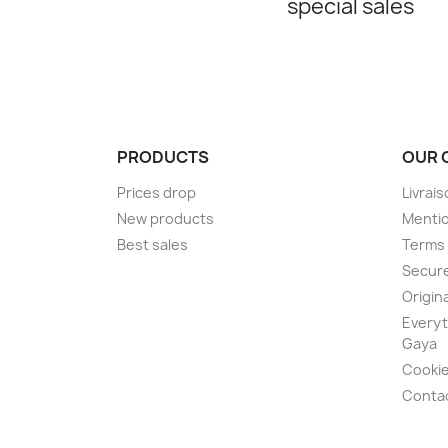
special sales
était comme je
maginé ! Encore merci
e disponibilité, votre
 votre
onnalisme. Je
de à 100 % ! ❤️?
PRODUCTS
OUR 
Prices drop
Livrai
New products
Mentio
Best sales
Terms 
Secur
Origina
Everyt
Gaya
Cookie
Conta