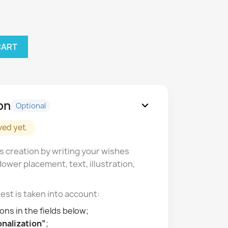
CART
on
expand_more
Optional
ved yet.
s creation by writing your wishes
lower placement, text, illustration,
est is taken into account:
ons in the fields below;
nalization”
;