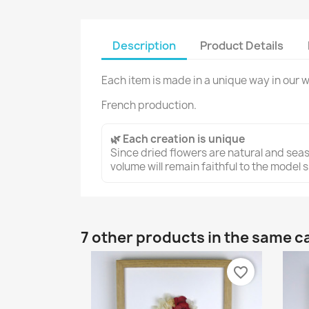
Description
Product Details
Each item is made in a unique way in our 
French production.
🌿 Each creation is unique
Since dried flowers are natural and seaso
volume will remain faithful to the model
7 other products in the same c
favorite_border