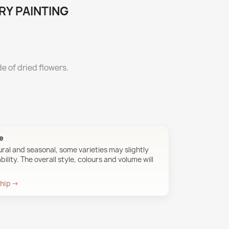
RY PAINTING
e of dried flowers.
ue
ural and seasonal, some varieties may slightly
ility. The overall style, colours and volume will
ship →