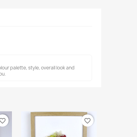
ur palette, style, overall look and
ou.
vorite_border
favorite_border