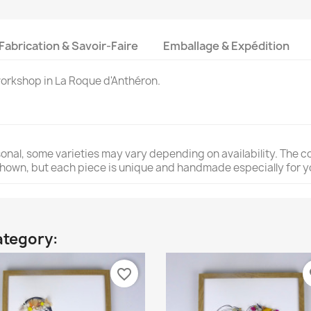
Fabrication & Savoir-Faire
Emballage & Expédition
workshop in La Roque d'Anthéron.
nal, some varieties may vary depending on availability. The colo
 shown, but each piece is unique and handmade especially for y
ategory:
favorite_border
fa