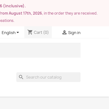
26
(inclusive).
from August 17th, 2026
, in the order they are received.
eations.
shopping_cart


Cart
(0)
English
Sign in
search