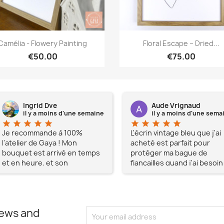
Quick view
Quick view


Camélia - Flowery Painting
Floral Escape – Dried...
€50.00
€75.00
Ingrid Dve
Aude Vrignaud
il y a moins d'une semaine
il y a moins d'une sema
star
star
star
star
star
star
star
star
star
star
Je recommande à 100%
L'écrin vintage bleu que j'ai
l'atelier de Gaya ! Mon
acheté est parfait pour
bouquet est arrivé en temps
protéger ma bague de
et en heure, et son
fiançailles quand j'ai besoin
apparence était au delà de
de l'enlever temporairemen
mes espérances, tout
simplement magnifique !! Un
grand Merci à vous pour votre
news and
professionnalisme !!
N'hésitez pas Mesdames à lui