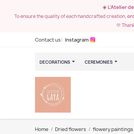
☀️ L’Atelier 
To ensure the quality of each handcrafted creation,
ord
💛 Than
Contact us
Instagram
DECORATIONS
CEREMONIES
Home
Dried flowers
flowery paintings