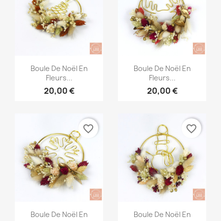
Aperçu rapide
Aperçu rapide


Boule De Noël En
Boule De Noël En
Fleurs...
Fleurs...
20,00 €
20,00 €
favorite_border
favorite_border
Aperçu rapide
Aperçu rapide


Boule De Noël En
Boule De Noël En