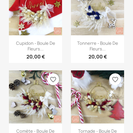
Aperçu rapide
Aperçu rapide


Cupidon - Boule De
Tonnerre - Boule De
Fleurs...
Fleurs...
20,00 €
20,00 €
favorite_border
favorite_border
Aperçu rapide
Aperçu rapide


Comète - Boule De
Tornade - Boule De