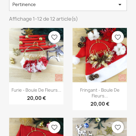

Pertinence
Affichage 1-12 de 12 article(s)
favorite_border
favorite_border
Aperçu rapide
Aperçu rapide


Furie - Boule De Fleurs...
Fringant - Boule De
Fleurs...
20,00 €
20,00 €
favorite_border
favorite_border