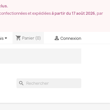
lus.
confectionnées et expédiées
à partir du 17 août 2026
, par
shopping_cart


Panier
(0)
is
Connexion
search