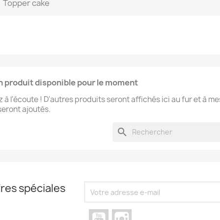
Topper cake
 produit disponible pour le moment
 à l'écoute ! D'autres produits seront affichés ici au fur et à m
 seront ajoutés.
search
res spéciales
YouTube
Instagram