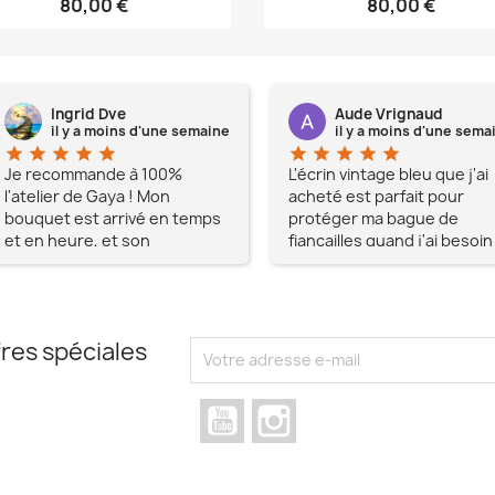
80,00 €
80,00 €
Ingrid Dve
Aude Vrignaud
il y a moins d'une semaine
il y a moins d'une sema
star
star
star
star
star
star
star
star
star
star
Je recommande à 100%
L'écrin vintage bleu que j'ai
l'atelier de Gaya ! Mon
acheté est parfait pour
bouquet est arrivé en temps
protéger ma bague de
et en heure, et son
fiançailles quand j'ai besoin
apparence était au delà de
de l'enlever temporairemen
mes espérances, tout
simplement magnifique !! Un
grand Merci à vous pour votre
res spéciales
professionnalisme !!
N'hésitez pas Mesdames à lui
faire confiance !!!
YouTube
Instagram