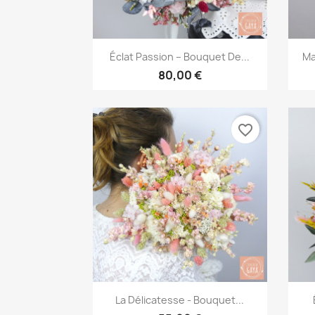
Aperçu rapide

Éclat Passion – Bouquet De...
Ma
80,00 €
favorite_border
Aperçu rapide

La Délicatesse - Bouquet...