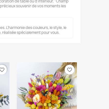
oration de table ou d’intérieur, "Champ
n précieux souvenir de vos moments les
s. L’harmonie des couleurs, le style, le
, réalisée spécialement pour vous.
vorite_border
favorite_border