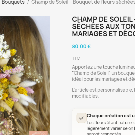
Bouquets
Champ de Soleil – Bouquet de fleurs séchées
CHAMP DE SOLEIL
SÉCHÉES AUX TON
MARIAGES ET DÉC
80,00 €
TTC
Apportez une touche lumine
"Champ de Soleil", un bouquet
idéal pour les mariages et d
L'article est personnalisable, 
modifiables.
Chaque création est 
🌿
Les fleurs étant naturell
légèrement varier selon l
seront respectés.