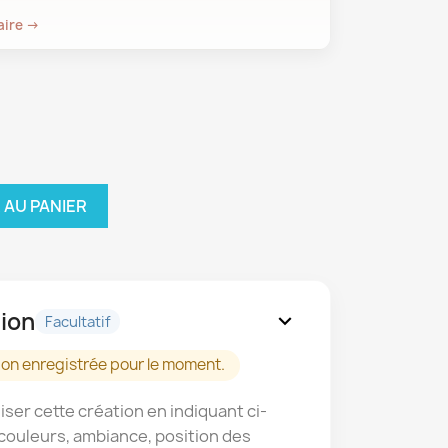
aire →
 AU PANIER
ion
expand_more
Facultatif
on enregistrée pour le moment.
ser cette création en indiquant ci-
couleurs, ambiance, position des