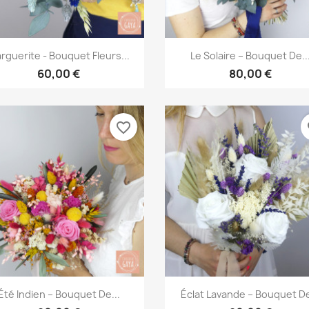
Aperçu rapide
Aperçu rapide


rguerite - Bouquet Fleurs...
Le Solaire – Bouquet De..
60,00 €
80,00 €
favorite_border
fa
Aperçu rapide
Aperçu rapide


Été Indien – Bouquet De...
Éclat Lavande – Bouquet De