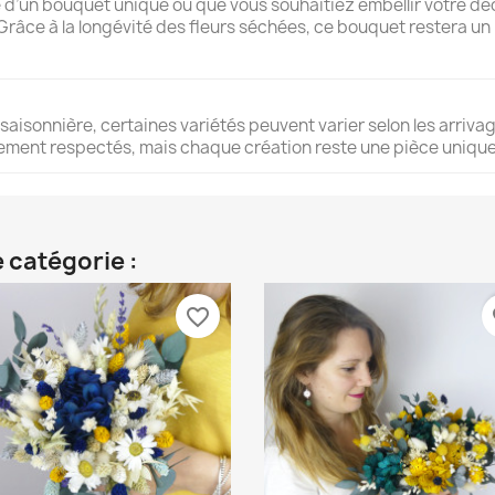
d’un bouquet unique ou que vous souhaitiez embellir votre déc
. Grâce à la longévité des fleurs séchées, ce bouquet restera u
 saisonnière, certaines variétés peuvent varier selon les arrivage
èlement respectés, mais chaque création reste une pièce unique
 catégorie :
favorite_border
fa