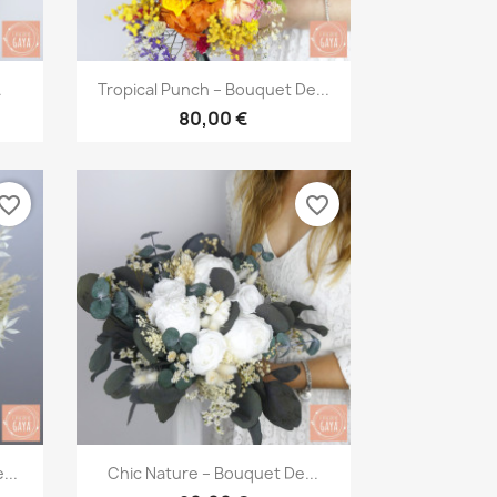
Aperçu rapide

.
Tropical Punch – Bouquet De...
80,00 €
vorite_border
favorite_border
Aperçu rapide

...
Chic Nature – Bouquet De...