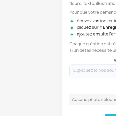
fleurs, texte, illustratio
Pour que votre demande
écrivez vos indicat
cliquez sur
« Enregi
ajoutez ensuite l’art
Chaque création est réa
si un détail nécessite u
V
Aucune photo sélect