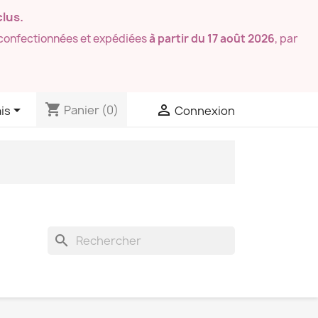
lus.
confectionnées et expédiées
à partir du 17 août 2026
, par
shopping_cart


Panier
(0)
is
Connexion
search