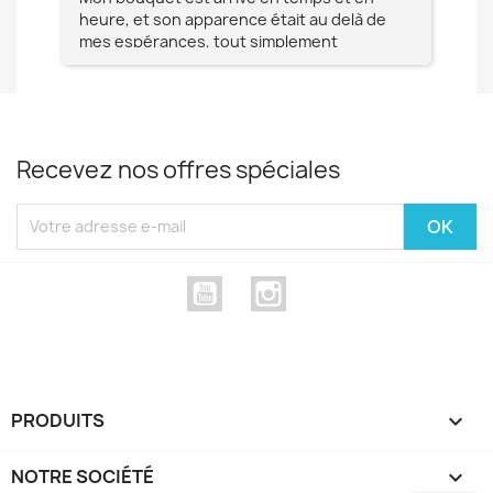
heure, et son apparence était au delà de
fia
mes espérances, tout simplement
te
magnifique !! Un grand Merci à vous pour
votre professionnalisme !! N'hésitez pas
Mesdames à lui faire confiance !!!
Recevez nos offres spéciales
YouTube
Instagram
PRODUITS

NOTRE SOCIÉTÉ
