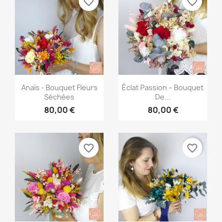
favorite_border
favorite_border
Aperçu rapide
Aperçu rapide


Anaïs - Bouquet Fleurs
Éclat Passion – Bouquet
Séchées
De...
80,00 €
80,00 €
favorite_border
favorite_border