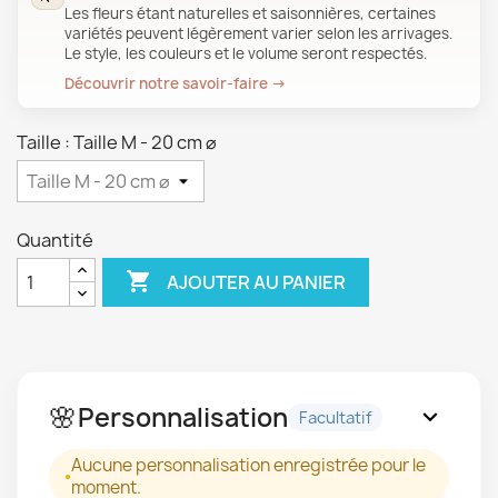
Les fleurs étant naturelles et saisonnières, certaines
variétés peuvent légèrement varier selon les arrivages.
Le style, les couleurs et le volume seront respectés.
Découvrir notre savoir-faire →
Taille : Taille M - 20 cm ⌀
Quantité

AJOUTER AU PANIER
🌸
Personnalisation
expand_more
Facultatif
Aucune personnalisation enregistrée pour le
moment.