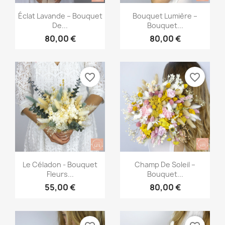
Aperçu rapide
Aperçu rapide


Éclat Lavande – Bouquet
Bouquet Lumière –
De...
Bouquet...
80,00 €
80,00 €
favorite_border
favorite_border
Aperçu rapide
Aperçu rapide


Le Céladon - Bouquet
Champ De Soleil –
Fleurs...
Bouquet...
55,00 €
80,00 €