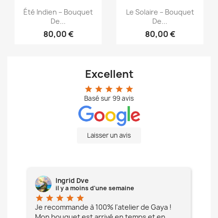
Aperçu rapide
Aperçu rapide


Été Indien – Bouquet
Le Solaire – Bouquet
De...
De...
80,00 €
80,00 €
Excellent
star
star
star
star
star
Basé sur
99
avis
Laisser un avis
Ingrid Dve
il y a moins d'une semaine
star
star
star
star
star
star
e à
Je recommande à 100% l'atelier de Gaya !
L'é
Mon bouquet est arrivé en temps et en
pa