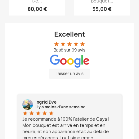
De...
Bouquet...
80,00 €
55,00 €
Excellent
star
star
star
star
star
Basé sur
99
avis
Laisser un avis
Ingrid Dve
il y a moins d'une semaine
star
star
star
star
star
star
e à
Je recommande à 100% l'atelier de Gaya !
L'é
Mon bouquet est arrivé en temps et en
pa
heure, et son apparence était au delà de
fia
mes espérances, tout simplement
te