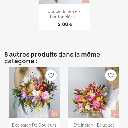
Aperçu rapide

Douce Bohème -
Boutonnière...
12,00 €
8 autres produits dans la même
catégorie :
favorite_border
favorite_border
Aperçu rapide
Aperçu rapide


Explosion De Couleurs
Été Indien – Bouquet