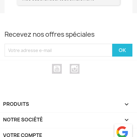
magnifique !! Un grand Merci à vous pour
votre professionnalisme !! N'hésitez pas
Mesdames à lui faire confiance !!!
Recevez nos offres spéciales
YouTube
Instagram
PRODUITS

NOTRE SOCIÉTÉ

VOTRE COMPTE
