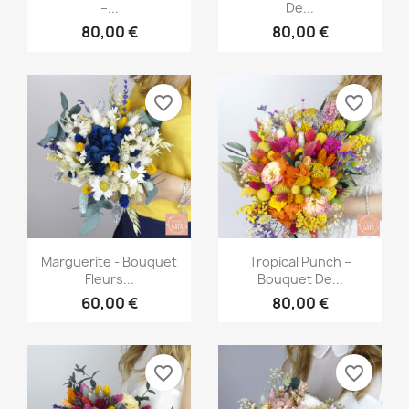
–...
De...
80,00 €
80,00 €
favorite_border
favorite_border
Aperçu rapide
Aperçu rapide


Marguerite - Bouquet
Tropical Punch –
Fleurs...
Bouquet De...
60,00 €
80,00 €
favorite_border
favorite_border