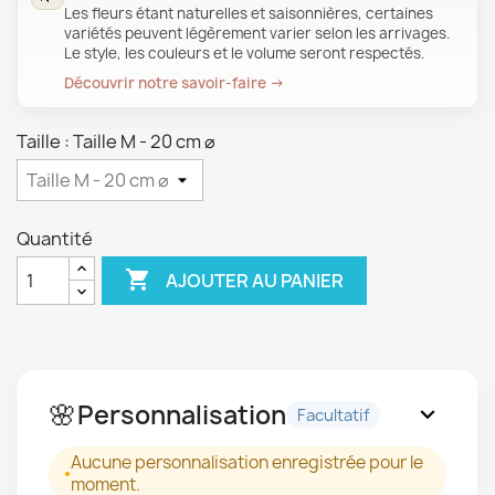
Les fleurs étant naturelles et saisonnières, certaines
variétés peuvent légèrement varier selon les arrivages.
Le style, les couleurs et le volume seront respectés.
Découvrir notre savoir-faire →
Taille : Taille M - 20 cm ⌀
Quantité

AJOUTER AU PANIER
🌸
Personnalisation
expand_more
Facultatif
Aucune personnalisation enregistrée pour le
moment.