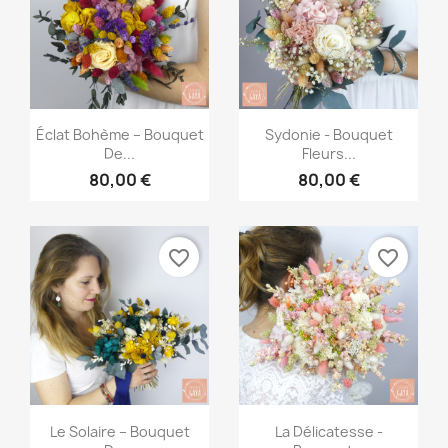
Aperçu rapide
Aperçu rapide


Éclat Bohème – Bouquet
Sydonie - Bouquet
De...
Fleurs...
80,00 €
80,00 €
favorite_border
favorite_border
Aperçu rapide
Aperçu rapide


Le Solaire – Bouquet
La Délicatesse -