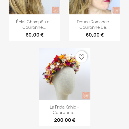
Aperçu rapide
Aperçu rapide


Éclat Champêtre –
Douce Romance –
Couronne...
Couronne De...
60,00 €
60,00 €
favorite_border
Aperçu rapide

La Frida Kahlo –
Couronne...
200,00 €