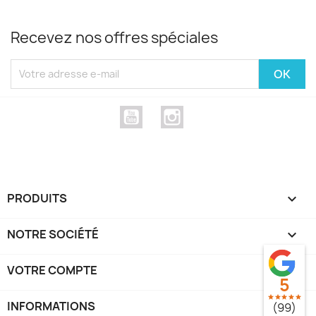
Recevez nos offres spéciales
YouTube
Instagram
PRODUITS

NOTRE SOCIÉTÉ

VOTRE COMPTE

5
star
star
star
star
star
INFORMATIONS
keyboard_arrow_down
(99)