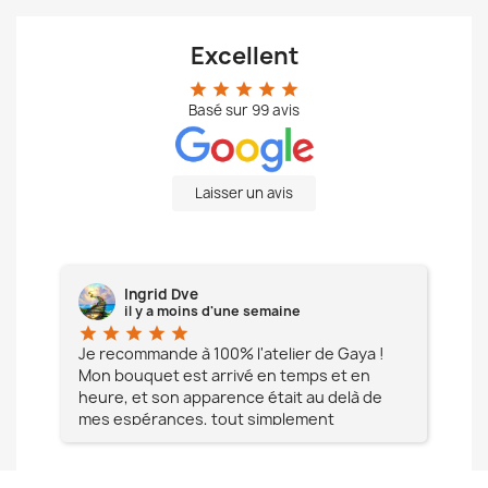
Excellent
star
star
star
star
star
Basé sur
99
avis
Laisser un avis
Ingrid Dve
il y a moins d'une semaine
star
star
star
star
star
star
e à
Je recommande à 100% l'atelier de Gaya !
L'é
Mon bouquet est arrivé en temps et en
pa
heure, et son apparence était au delà de
fia
mes espérances, tout simplement
te
magnifique !! Un grand Merci à vous pour
votre professionnalisme !! N'hésitez pas
Mesdames à lui faire confiance !!!