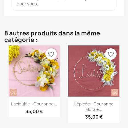
pour vous.
8 autres produits dans la même
catégorie :
favorite_border
favorite_border
Aperçu rapide
Aperçu rapide


L'acidulée - Couronne...
L'épicée - Couronne
Murale...
35,00 €
35,00 €