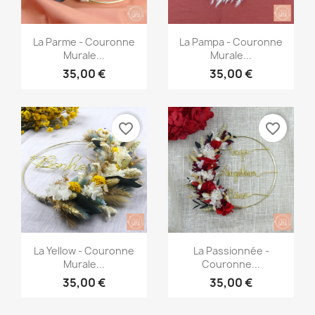
Aperçu rapide
Aperçu rapide


La Parme - Couronne
La Pampa - Couronne
Murale...
Murale...
35,00 €
35,00 €
favorite_border
favorite_border
Aperçu rapide
Aperçu rapide


La Yellow - Couronne
La Passionnée -
Murale...
Couronne...
35,00 €
35,00 €