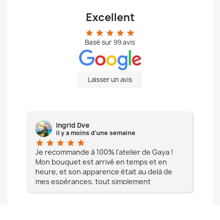
Excellent
star
star
star
star
star
Basé sur
99
avis
Laisser un avis
Ingrid Dve
il y a moins d'une semaine
star
star
star
star
star
star
e à
Je recommande à 100% l'atelier de Gaya !
L'é
Mon bouquet est arrivé en temps et en
pa
heure, et son apparence était au delà de
fia
mes espérances, tout simplement
te
magnifique !! Un grand Merci à vous pour
votre professionnalisme !! N'hésitez pas
Mesdames à lui faire confiance !!!