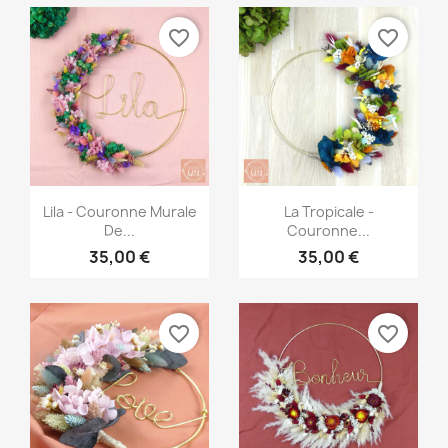
favorite_border
favorite_border
Aperçu rapide
Aperçu rapide


Lila - Couronne Murale
La Tropicale -
De...
Couronne...
35,00 €
35,00 €
favorite_border
favorite_border