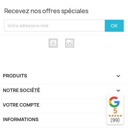
Recevez nos offres spéciales
YouTube
Instagram
PRODUITS

NOTRE SOCIÉTÉ

VOTRE COMPTE

5
star
star
star
star
star
INFORMATIONS
keyboard_arrow_down
(99)