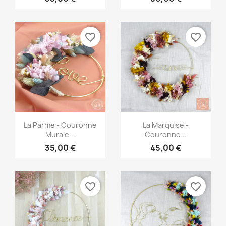
favorite_border
favorite_border
Aperçu rapide
Aperçu rapide


La Parme - Couronne
La Marquise -
Murale...
Couronne...
35,00 €
45,00 €
favorite_border
favorite_border