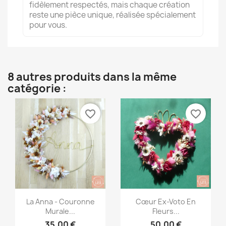
fidèlement respectés, mais chaque création
reste une pièce unique, réalisée spécialement
pour vous.
8 autres produits dans la même
catégorie :
favorite_border
favorite_border
Aperçu rapide
Aperçu rapide


La Anna - Couronne
Cœur Ex-Voto En
Murale...
Fleurs...
35,00 €
50,00 €