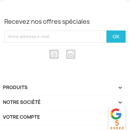
Mesdames à lui faire confiance !!!
Recevez nos offres spéciales
YouTube
Instagram
PRODUITS

NOTRE SOCIÉTÉ

VOTRE COMPTE

5
star
star
star
star
star