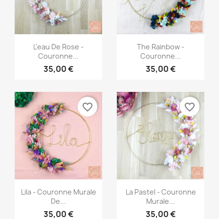
Aperçu rapide
Aperçu rapide


L'eau De Rose -
The Rainbow -
Couronne...
Couronne...
35,00 €
35,00 €
favorite_border
favorite_border
Aperçu rapide
Aperçu rapide


Lila - Couronne Murale
La Pastel - Couronne
De...
Murale...
35,00 €
35,00 €