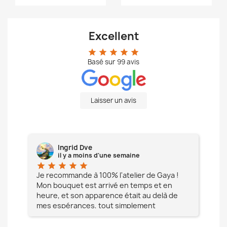
Excellent
star
star
star
star
star
Basé sur
99
avis
Laisser un avis
Ingrid Dve
il y a moins d'une semaine
star
star
star
star
star
star
e à
Je recommande à 100% l'atelier de Gaya !
L'é
Mon bouquet est arrivé en temps et en
pa
heure, et son apparence était au delà de
fia
mes espérances, tout simplement
te
magnifique !! Un grand Merci à vous pour
votre professionnalisme !! N'hésitez pas