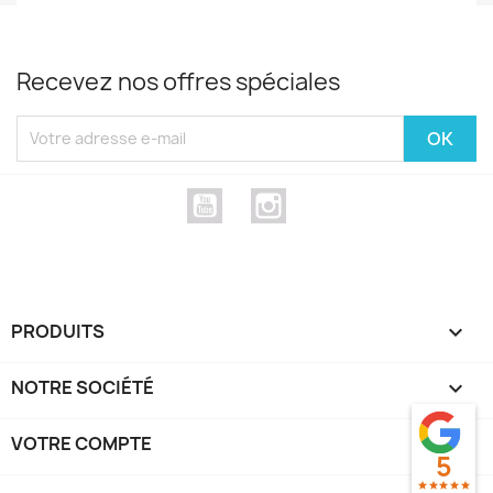
Mesdames à lui faire confiance !!!
Recevez nos offres spéciales
YouTube
Instagram
PRODUITS

NOTRE SOCIÉTÉ

VOTRE COMPTE

5
star
star
star
star
star