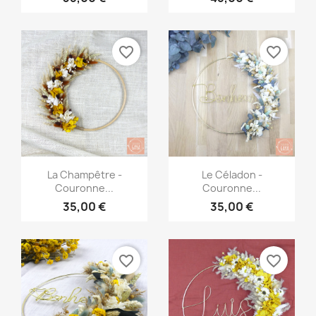
favorite_border
favorite_border
Aperçu rapide
Aperçu rapide


La Champêtre -
Le Céladon -
Couronne...
Couronne...
35,00 €
35,00 €
favorite_border
favorite_border