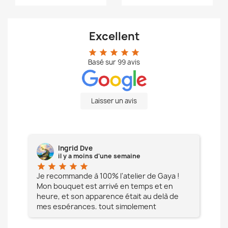
Excellent
star
star
star
star
star
Basé sur
99
avis
Laisser un avis
Ingrid Dve
il y a moins d'une semaine
star
star
star
star
star
star
e à
Je recommande à 100% l'atelier de Gaya !
L'é
Mon bouquet est arrivé en temps et en
pa
heure, et son apparence était au delà de
fia
mes espérances, tout simplement
te
magnifique !! Un grand Merci à vous pour
votre professionnalisme !! N'hésitez pas