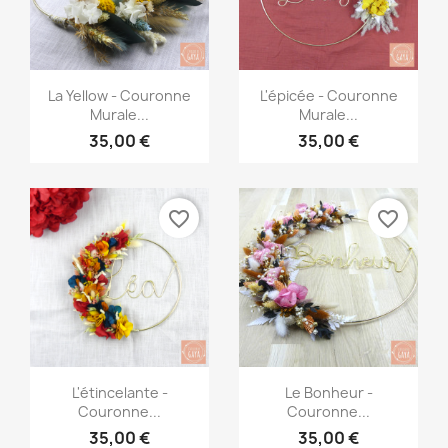
Aperçu rapide
Aperçu rapide


La Yellow - Couronne
L'épicée - Couronne
Murale...
Murale...
35,00 €
35,00 €
favorite_border
favorite_border
Aperçu rapide
Aperçu rapide


L'étincelante -
Le Bonheur -
Couronne...
Couronne...
35,00 €
35,00 €