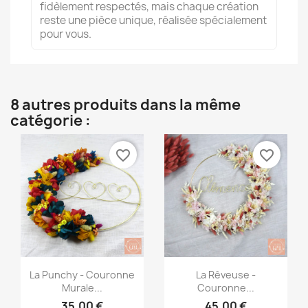
fidèlement respectés, mais chaque création
reste une pièce unique, réalisée spécialement
pour vous.
8 autres produits dans la même
catégorie :
favorite_border
favorite_border
Aperçu rapide
Aperçu rapide


La Punchy - Couronne
La Rêveuse -
Murale...
Couronne...
35,00 €
45,00 €