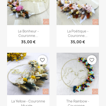
Aperçu rapide
Aperçu rapide


Le Bonheur -
La Poétique -
Couronne...
Couronne...
35,00 €
35,00 €
favorite_border
favorite_border
Aperçu rapide
Aperçu rapide


La Yellow - Couronne
The Rainbow -
Murale...
Couronne...