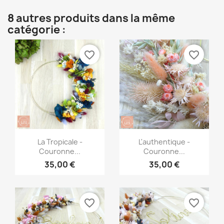
8 autres produits dans la même
catégorie :
favorite_border
favorite_border
Aperçu rapide
Aperçu rapide


La Tropicale -
L'authentique -
Couronne...
Couronne...
35,00 €
35,00 €
favorite_border
favorite_border