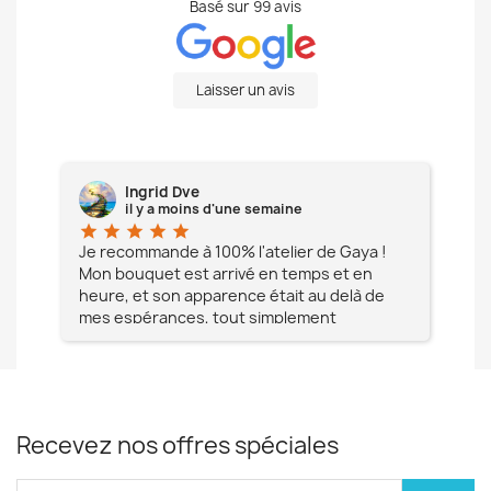
Basé sur
99
avis
Laisser un avis
Ingrid Dve
il y a moins d'une semaine
star
star
star
star
star
star
e à
Je recommande à 100% l'atelier de Gaya !
L'é
Mon bouquet est arrivé en temps et en
pa
heure, et son apparence était au delà de
fia
mes espérances, tout simplement
te
magnifique !! Un grand Merci à vous pour
votre professionnalisme !! N'hésitez pas
Mesdames à lui faire confiance !!!
Recevez nos offres spéciales