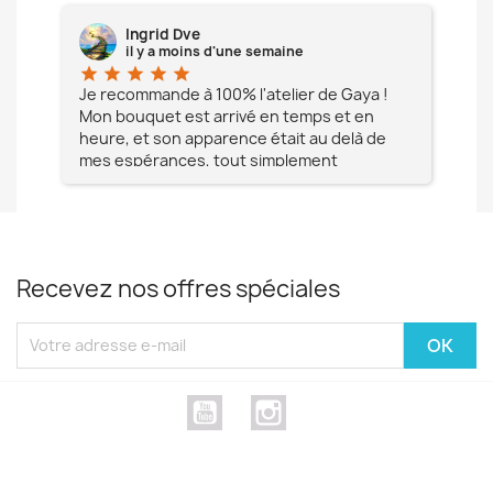
Ingrid Dve
il y a moins d'une semaine
star
star
star
star
star
star
e à
Je recommande à 100% l'atelier de Gaya !
L'é
Mon bouquet est arrivé en temps et en
pa
heure, et son apparence était au delà de
fia
mes espérances, tout simplement
te
magnifique !! Un grand Merci à vous pour
votre professionnalisme !! N'hésitez pas
Mesdames à lui faire confiance !!!
Recevez nos offres spéciales
YouTube
Instagram