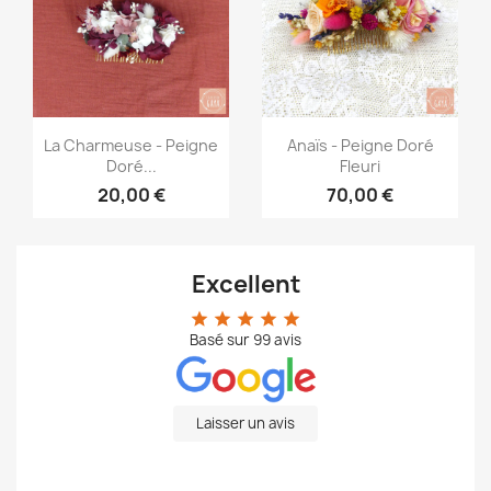
Aperçu rapide
Aperçu rapide


La Charmeuse - Peigne
Anaïs - Peigne Doré
Doré...
Fleuri
20,00 €
70,00 €
Excellent
star
star
star
star
star
Basé sur
99
avis
Laisser un avis