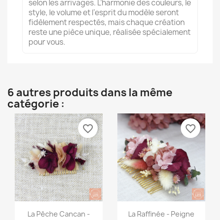
selon les arrivages. L’harmonie des couleurs, le
style, le volume et l’esprit du modèle seront
fidèlement respectés, mais chaque création
reste une pièce unique, réalisée spécialement
pour vous.
6 autres produits dans la même
catégorie :
favorite_border
favorite_border
Aperçu rapide
Aperçu rapide


La Pêche Cancan -
La Raffinée - Peigne