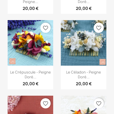
Peigne...
Doré...
20,00 €
20,00 €
favorite_border
favorite_border
Aperçu rapide
Aperçu rapide


Le Crépuscule - Peigne
Le Céladon - Peigne
Doré...
Doré...
20,00 €
20,00 €
favorite_border
favorite_border