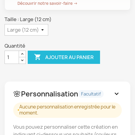
Découvrir notre savoir-faire →
Taille : Large (12 cm)
Quantité

AJOUTER AU PANIER
🌸
Personnalisation
expand_more
Facultatif
Aucune personnalisation enregistrée pour le
moment.
Vous pouvez personnaliser cette création en
indiquant ci-dessous vos souhaits (couleurs,