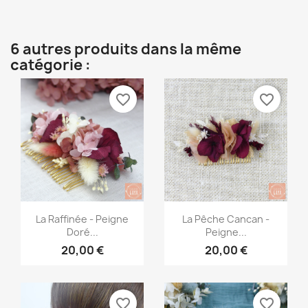
6 autres produits dans la même
catégorie :
favorite_border
favorite_border
Aperçu rapide
Aperçu rapide


La Raffinée - Peigne
La Pêche Cancan -
Doré...
Peigne...
20,00 €
20,00 €
favorite_border
favorite_border