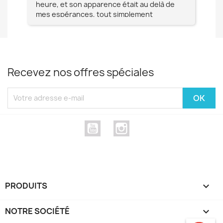
heure, et son apparence était au delà de
fia
mes espérances, tout simplement
te
magnifique !! Un grand Merci à vous pour
votre professionnalisme !! N'hésitez pas
Mesdames à lui faire confiance !!!
Recevez nos offres spéciales
YouTube
Instagram
PRODUITS

NOTRE SOCIÉTÉ
