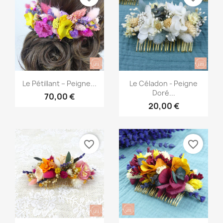
Aperçu rapide
Aperçu rapide


Le Pétillant – Peigne...
Le Céladon - Peigne
Doré...
70,00 €
20,00 €
favorite_border
favorite_border