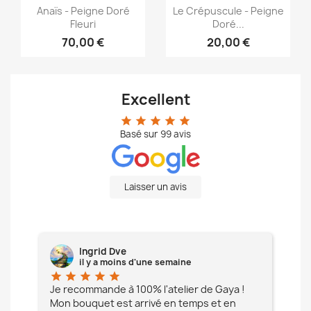
Aperçu rapide
Aperçu rapide


Anaïs - Peigne Doré
Le Crépuscule - Peigne
Fleuri
Doré...
70,00 €
20,00 €
Excellent
star
star
star
star
star
Basé sur
99
avis
Laisser un avis
Ingrid Dve
il y a moins d'une semaine
star
star
star
star
star
star
e à
Je recommande à 100% l'atelier de Gaya !
L'é
Mon bouquet est arrivé en temps et en
pa