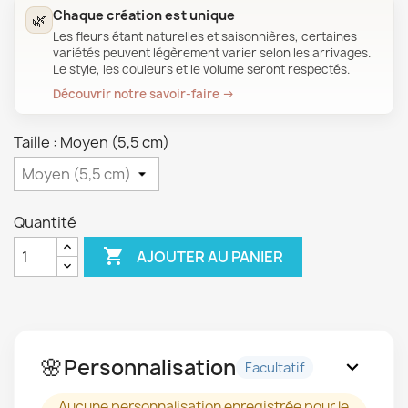
Chaque création est unique
🌿
Les fleurs étant naturelles et saisonnières, certaines
variétés peuvent légèrement varier selon les arrivages.
Le style, les couleurs et le volume seront respectés.
Découvrir notre savoir-faire →
Taille : Moyen (5,5 cm)
Quantité

AJOUTER AU PANIER
🌸
Personnalisation
expand_more
Facultatif
Aucune personnalisation enregistrée pour le