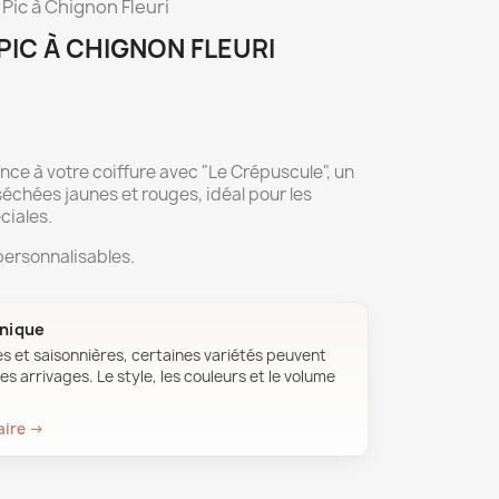
Pic à Chignon Fleuri
PIC À CHIGNON FLEURI
ce à votre coiffure avec "Le Crépuscule", un
séchées jaunes et rouges, idéal pour les
ciales.
personnalisables.
unique
es et saisonnières, certaines variétés peuvent
es arrivages. Le style, les couleurs et le volume
aire →