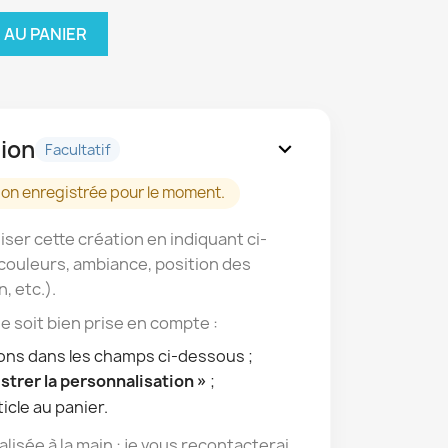
 AU PANIER
ion
expand_more
Facultatif
on enregistrée pour le moment.
ser cette création en indiquant ci-
couleurs, ambiance, position des
n, etc.).
 soit bien prise en compte :
ions dans les champs ci-dessous ;
strer la personnalisation »
;
icle au panier.
lisée à la main : je vous recontacterai