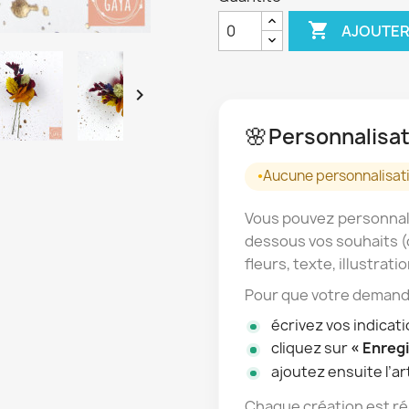

AJOUTER

🌸
Personnalisat
Aucune personnalisati
Vous pouvez personnali
dessous vos souhaits (
fleurs, texte, illustratio
Pour que votre demande
écrivez vos indicat
cliquez sur
« Enregi
ajoutez ensuite l’art
Chaque création est réa