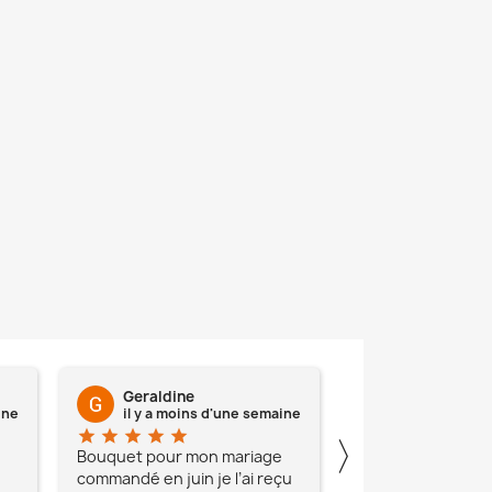
Geraldine
Manon Lepr
ine
il y a moins d'une semaine
il y a moins
star
star
star
star
star
star
star
star
star
star
〉
Bouquet pour mon mariage
J’ai commandé u
commandé en juin je l’ai reçu
de fleurs pour cé