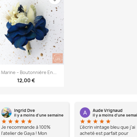
Aperçu rapide

 Marine – Boutonnière En...
12,00 €
Ingrid Dve
Aude Vrignaud
il y a moins d'une semaine
il y a moins d'une sema
star
star
star
star
star
star
star
star
star
star
Je recommande à 100%
L'écrin vintage bleu que j'ai
l'atelier de Gaya ! Mon
acheté est parfait pour