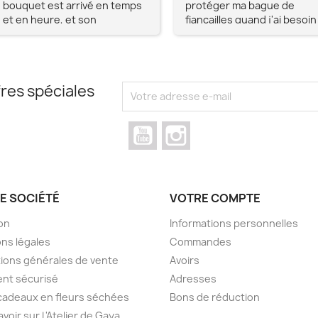
bouquet est arrivé en temps
protéger ma bague de
et en heure, et son
fiançailles quand j'ai besoin
apparence était au delà de
de l'enlever temporairemen
mes espérances, tout
simplement magnifique !! Un
grand Merci à vous pour votre
res spéciales
professionnalisme !!
N'hésitez pas Mesdames à lui
faire confiance !!!
YouTube
Instagram
E SOCIÉTÉ
VOTRE COMPTE
son
Informations personnelles
ns légales
Commandes
ions générales de vente
Avoirs
nt sécurisé
Adresses
cadeaux en fleurs séchées
Bons de réduction
voir sur L'Atelier de Gaya