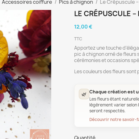
Accessoires coiffure
Pics à chignon
Le Crépuscule – 
LE CRÉPUSCULE – 
12,00 €
TTC
Apportez une touche d'élégan
pic à chignon orné de fleurs 
cérémonies et occasions spé
Les couleurs des fleurs sont 
Chaque création est 
🌿
Les fleurs étant naturell
légèrement varier selon l
seront respectés.
Découvrir notre savoir-f
Quantité