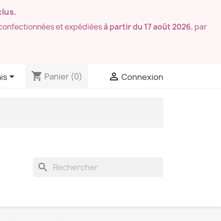
lus.
confectionnées et expédiées
à partir du 17 août 2026
, par
shopping_cart


Panier
(0)
is
Connexion
search