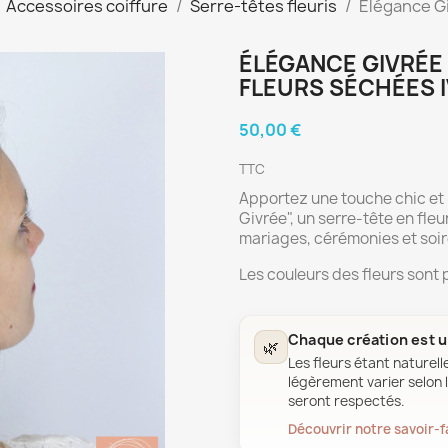
Accessoires coiffure
Serre-têtes fleuris
Élégance Gi
ÉLÉGANCE GIVRÉE 
FLEURS SÉCHÉES I
50,00 €
TTC
Apportez une touche chic et 
Givrée", un serre-tête en fleur
mariages, cérémonies et soir
Les couleurs des fleurs sont 
Chaque création est 
🌿
Les fleurs étant naturell
légèrement varier selon l
seront respectés.
Découvrir notre savoir-f