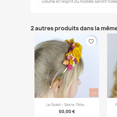
volume et l’esprit du modèle seront fid
2 autres produits dans la même
favorite_border
Aperçu rapide

Le Soleil – Serre-Tête...
50,00 €