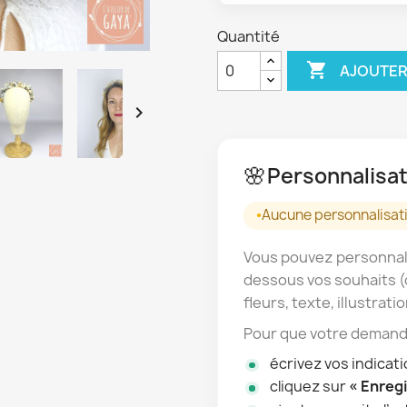
Quantité

AJOUTER

🌸
Personnalisat
Aucune personnalisati
Vous pouvez personnali
dessous vos souhaits (
fleurs, texte, illustratio
Pour que votre demande
écrivez vos indicat
cliquez sur
« Enregi