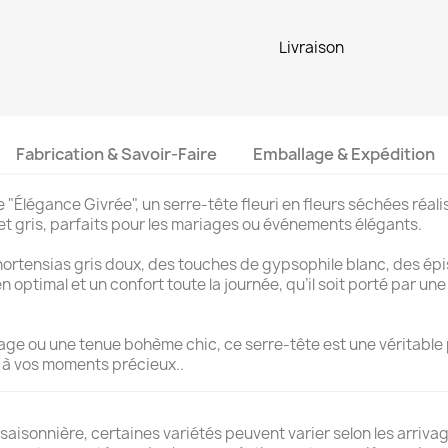
Livraison
Fabrication & Savoir-Faire
Emballage & Expédition
"Élégance Givrée", un serre-tête fleuri en fleurs séchées réalis
e et gris, parfaits pour les mariages ou événements élégants.
rtensias gris doux, des touches de gypsophile blanc, des épis 
n optimal et un confort toute la journée, qu’il soit porté par u
iage ou une tenue bohème chic, ce serre-tête est une véritable
l à vos moments précieux..
 saisonnière, certaines variétés peuvent varier selon les arrivage