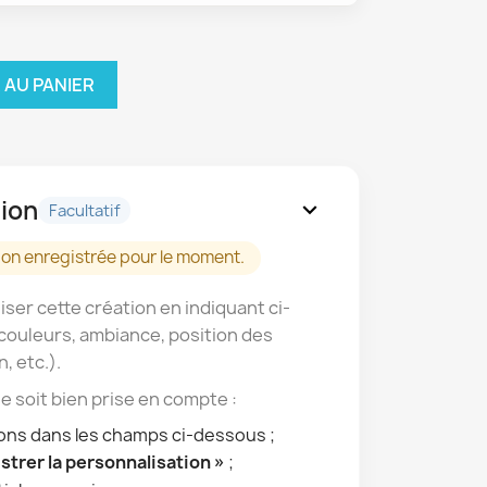
 AU PANIER
ion
expand_more
Facultatif
on enregistrée pour le moment.
ser cette création en indiquant ci-
couleurs, ambiance, position des
n, etc.).
 soit bien prise en compte :
ions dans les champs ci-dessous ;
strer la personnalisation »
;