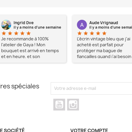
Ingrid Dve
Aude Vrignaud
il y a moins d'une semaine
il y a moins d'une sema
star
star
star
star
star
star
star
star
star
star
Je recommande à 100%
L'écrin vintage bleu que j'ai
l'atelier de Gaya ! Mon
acheté est parfait pour
bouquet est arrivé en temps
protéger ma bague de
et en heure, et son
fiançailles quand j'ai besoin
apparence était au delà de
de l'enlever temporairemen
mes espérances, tout
simplement magnifique !! Un
grand Merci à vous pour votre
res spéciales
professionnalisme !!
N'hésitez pas Mesdames à lui
faire confiance !!!
YouTube
Instagram
E SOCIÉTÉ
VOTRE COMPTE