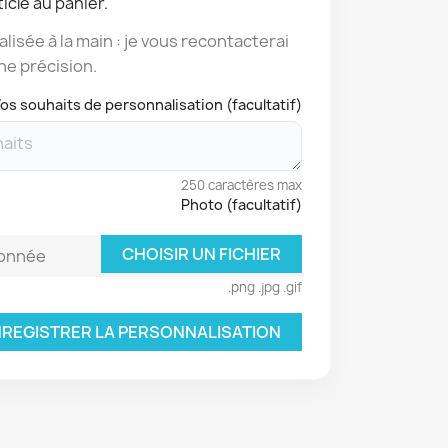
icle au panier.
lisée à la main : je vous recontacterai
ne précision.
os souhaits de personnalisation (facultatif)
250 caractères max
Photo (facultatif)
CHOISIR UN FICHIER
ionnée
.png .jpg .gif
REGISTRER LA PERSONNALISATION