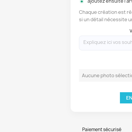
ajoutez ensuite l’art
Chaque création est réa
si un détail nécessite u
V
Aucune photo sélect
EN
Paiement sécurisé