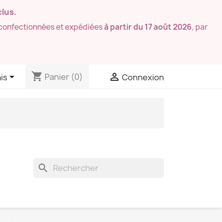
lus.
confectionnées et expédiées
à partir du 17 août 2026
, par
shopping_cart


Panier
(0)
is
Connexion
search