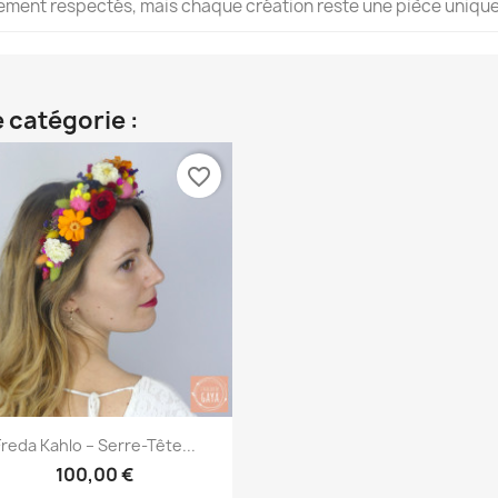
èlement respectés, mais chaque création reste une pièce unique
 catégorie :
favorite_border
Aperçu rapide

Freda Kahlo – Serre-Tête...
100,00 €