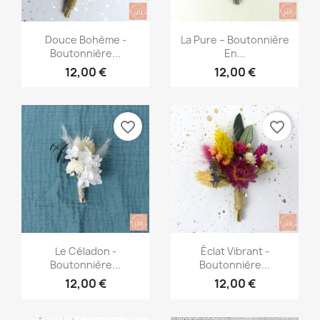
Aperçu rapide
Aperçu rapide


Douce Bohème -
La Pure – Boutonnière
Boutonnière...
En...
12,00 €
12,00 €
favorite_border
favorite_border
Aperçu rapide
Aperçu rapide


Le Céladon -
Éclat Vibrant -
Boutonnière...
Boutonnière...
12,00 €
12,00 €