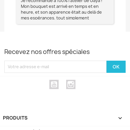
e à
Je recommande à 100% l'atelier de Gaya !
L'é
Mon bouquet est arrivé en temps et en
pa
heure, et son apparence était au delà de
fia
mes espérances, tout simplement
te
magnifique !! Un grand Merci à vous pour
votre professionnalisme !! N'hésitez pas
Mesdames à lui faire confiance !!!
Recevez nos offres spéciales
YouTube
Instagram
PRODUITS
