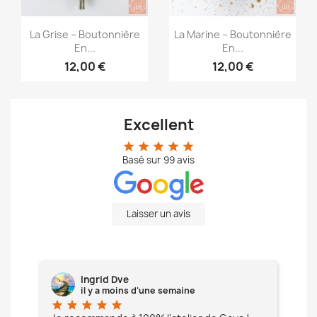
Aperçu rapide
Aperçu rapide


La Grise – Boutonnière
La Marine – Boutonnière
En...
En...
12,00 €
12,00 €
Excellent
star
star
star
star
star
Basé sur
99
avis
Laisser un avis
Ingrid Dve
il y a moins d'une semaine
star
star
star
star
star
star