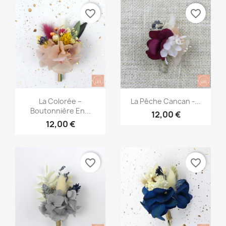
favorite_border
favorite_border
Aperçu rapide
Aperçu rapide


La Colorée –
La Pêche Cancan -...
Boutonnière En...
12,00 €
12,00 €
favorite_border
favorite_border