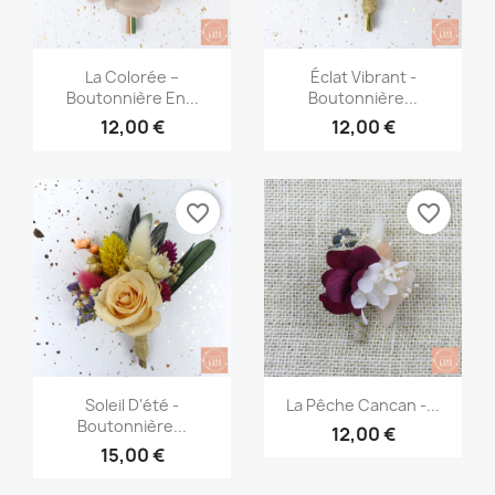
Aperçu rapide
Aperçu rapide


La Colorée –
Éclat Vibrant -
Boutonnière En...
Boutonnière...
12,00 €
12,00 €
favorite_border
favorite_border
Aperçu rapide
Aperçu rapide


Soleil D'été -
La Pêche Cancan -...
Boutonnière...
12,00 €
15,00 €