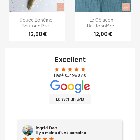
Aperçu rapide
Aperçu rapide


Douce Bohème -
Le Céladon -
Boutonnière...
Boutonnière...
12,00 €
12,00 €
Excellent
star
star
star
star
star
Basé sur
99
avis
Laisser un avis
Ingrid Dve
il y a moins d'une semaine
star
star
star
star
star
star