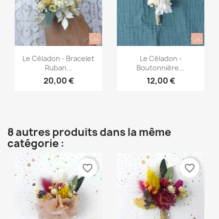
Aperçu rapide
Aperçu rapide


Le Céladon - Bracelet
Le Céladon -
Ruban...
Boutonnière...
20,00 €
12,00 €
8 autres produits dans la même
catégorie :
favorite_border
favorite_border