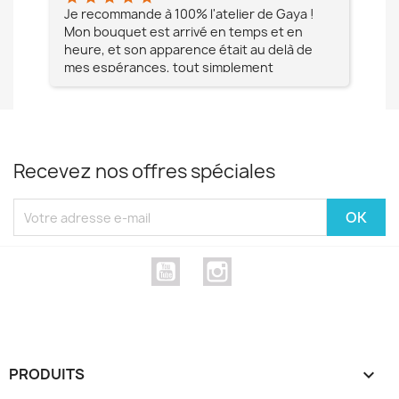
e à
Je recommande à 100% l'atelier de Gaya !
L'é
Mon bouquet est arrivé en temps et en
pa
heure, et son apparence était au delà de
fia
mes espérances, tout simplement
te
magnifique !! Un grand Merci à vous pour
votre professionnalisme !! N'hésitez pas
Mesdames à lui faire confiance !!!
Recevez nos offres spéciales
YouTube
Instagram
PRODUITS
