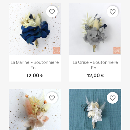
favorite_border
favorite_border
Aperçu rapide
Aperçu rapide


La Marine – Boutonnière
La Grise – Boutonnière
En...
En...
12,00 €
12,00 €
favorite_border
favorite_border