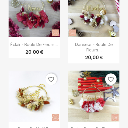
Aperçu rapide
Aperçu rapide


Éclair - Boule De Fleurs...
Danseur - Boule De
Fleurs...
20,00 €
20,00 €
favorite_border
favorite_border
Aperçu rapide
Aperçu rapide