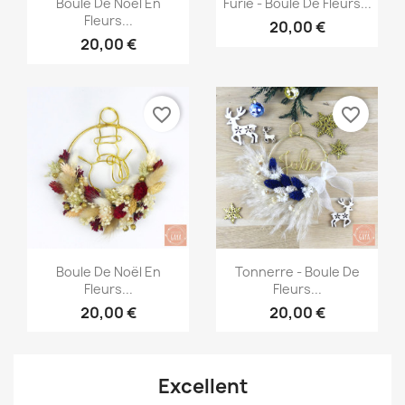


Boule De Noël En
Furie - Boule De Fleurs...
Fleurs...
20,00 €
20,00 €
favorite_border
favorite_border
Aperçu rapide
Aperçu rapide


Boule De Noël En
Tonnerre - Boule De
Fleurs...
Fleurs...
20,00 €
20,00 €
Excellent