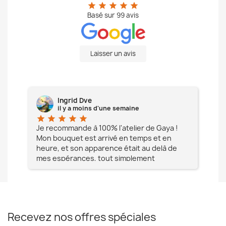
star
star
star
star
star
Basé sur
99
avis
Laisser un avis
Ingrid Dve
il y a moins d'une semaine
star
star
star
star
star
star
e à
Je recommande à 100% l'atelier de Gaya !
L'é
Mon bouquet est arrivé en temps et en
pa
heure, et son apparence était au delà de
fia
mes espérances, tout simplement
te
magnifique !! Un grand Merci à vous pour
votre professionnalisme !! N'hésitez pas
Mesdames à lui faire confiance !!!
Recevez nos offres spéciales