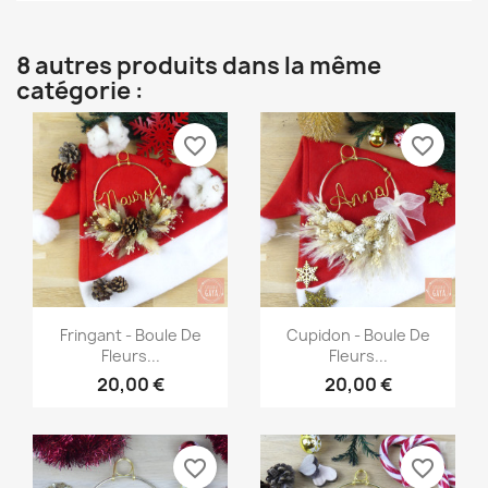
8 autres produits dans la même
catégorie :
favorite_border
favorite_border
Aperçu rapide
Aperçu rapide


Fringant - Boule De
Cupidon - Boule De
Fleurs...
Fleurs...
20,00 €
20,00 €
favorite_border
favorite_border