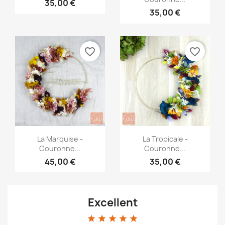
35,00 €
35,00 €
favorite_border
favorite_border
Aperçu rapide
Aperçu rapide


La Marquise -
La Tropicale -
Couronne...
Couronne...
45,00 €
35,00 €
Excellent
star
star
star
star
star