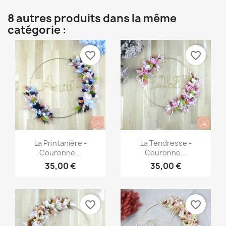
8 autres produits dans la même
catégorie :
favorite_border
favorite_border
Aperçu rapide
Aperçu rapide


La Printanière -
La Tendresse -
Couronne...
Couronne...
35,00 €
35,00 €
favorite_border
favorite_border