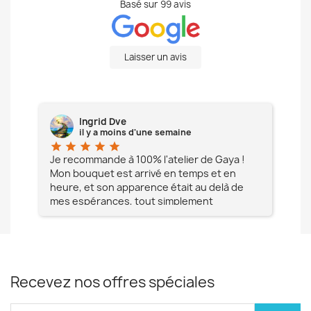
Basé sur
99
avis
Laisser un avis
Ingrid Dve
il y a moins d'une semaine
star
star
star
star
star
star
e à
Je recommande à 100% l'atelier de Gaya !
L'é
Mon bouquet est arrivé en temps et en
pa
heure, et son apparence était au delà de
fia
mes espérances, tout simplement
te
magnifique !! Un grand Merci à vous pour
votre professionnalisme !! N'hésitez pas
Mesdames à lui faire confiance !!!
Recevez nos offres spéciales