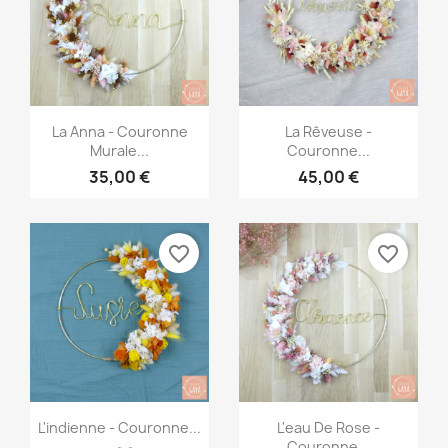
Aperçu rapide
Aperçu rapide


La Anna - Couronne
La Rêveuse -
Murale...
Couronne...
35,00 €
45,00 €
favorite_border
favorite_border
Aperçu rapide
Aperçu rapide


L'indienne - Couronne...
L'eau De Rose -
Couronne...